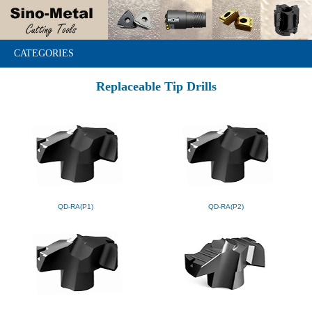
CATEGORIES
Replaceable Tip Drills
QD-RA(P1)
QD-RA(P2)