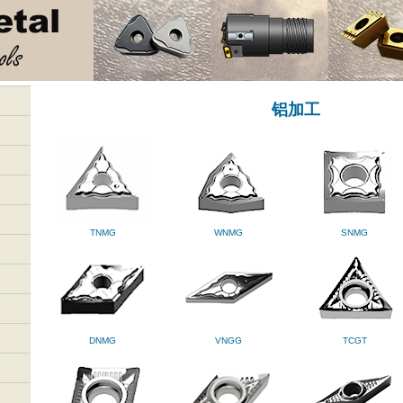
铝加工
TNMG
WNMG
SNMG
DNMG
VNGG
TCGT