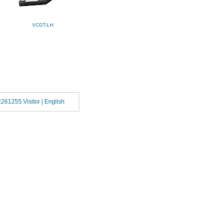
VCGT-LH
2261255 Visitor |
English