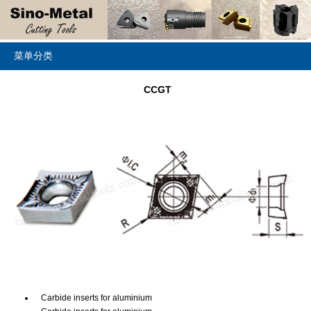
菜单分类
CCGT
Carbide inserts for aluminium