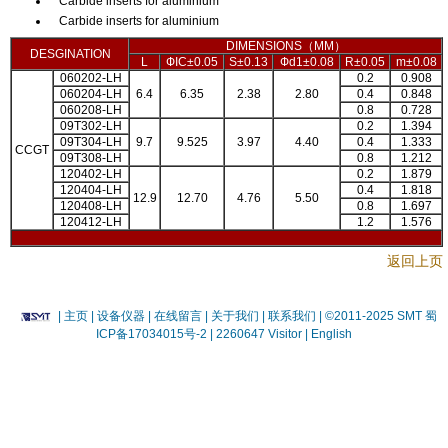
Carbide inserts for aluminium
Carbide inserts for aluminium
DIMENSIONS（MM）
DESGINATION
L
ФIC±0.05
S±0.13
Фd1±0.08
R±0.05
m±0.08
060202-LH
0.2
0.908
060204-LH
6.4
6.35
2.38
2.80
0.4
0.848
060208-LH
0.8
0.728
09T302-LH
0.2
1.394
09T304-LH
9.7
9.525
3.97
4.40
0.4
1.333
CCGT
09T308-LH
0.8
1.212
120402-LH
0.2
1.879
120404-LH
0.4
1.818
12.9
12.70
4.76
5.50
120408-LH
0.8
1.697
120412-LH
1.2
1.576
返回上页
|
主页
| 设备仪器
| 在线留言
| 关于我们 |
联系我们 |
©2011-2025 SMT
蜀
ICP备17034015号-2
| 2260647 Visitor |
English