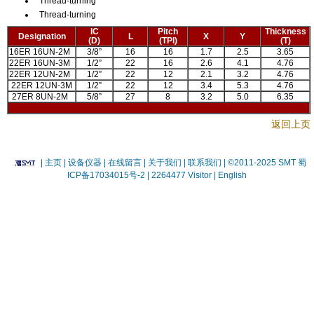
Thread-turning
Thread-turning
IC
Pitch
Thickness
Designation
L
X
Y
(D)
(TPI)
(T)
16ER 16UN-2M
3/8”
16
16
1.7
2.5
3.65
22ER 16UN-3M
1/2”
22
16
2.6
4.1
4.76
22ER 12UN-2M
1/2”
22
12
2.1
3.2
4.76
22ER 12UN-3M
1/2”
22
12
3.4
5.3
4.76
27ER 8UN-2M
5/8”
27
8
3.2
5.0
6.35
返回上页
|
主页
| 设备仪器
| 在线留言
| 关于我们 |
联系我们 |
©2011-2025 SMT
蜀
ICP备17034015号-2
| 2264477 Visitor |
English