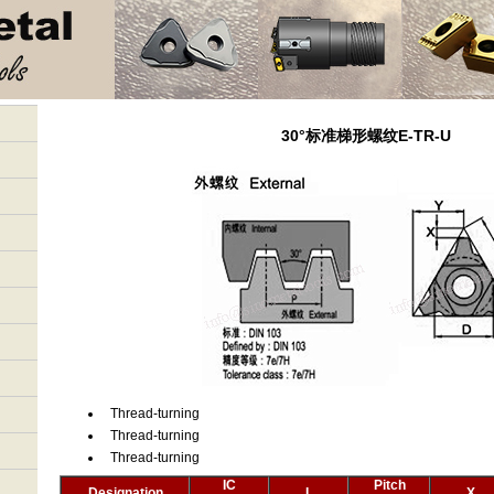
30°标准梯形螺纹E-TR-U
Thread-turning
Thread-turning
Thread-turning
IC
Pitch
Designation
L
X