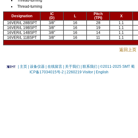
Thread-turning
Thread-turning
IC
Pitch
Designation
L
X
(D)
(TPI)
16VER/L 28BSPT
3/8”
16
28
1.1
16VER/L 19BSPT
3/8”
16
19
1.1
16VER/L 14BSPT
3/8”
16
14
1.1
16VER/L 11BSPT
3/8”
16
11
1.1
返回上页
|
主页
| 设备仪器
| 在线留言
| 关于我们 |
联系我们 |
©2011-2025 SMT
蜀
ICP备17034015号-2
| 2260219 Visitor |
English