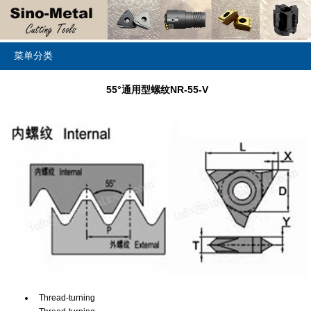
菜单分类
55°通用型螺纹NR-55-V
Thread-turning