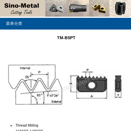
菜单分类
TM-BSPT
Thread Milling