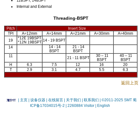
11BSPT, 14BSPT
Internal and External
Threading-BSPT
Pitch
Insert Size
TPI
A=12mm
A=14mm
A=21mm
A=30mm
A=40mm
*12E 19BSPT
19
14 - 19 BSPT
*12N 19BSPT
14 - 14
21 - 14
14
BSPT
BSPT
30 – 11
40 – 11
11
21 - 11 BSPT
BSPT
BSPT
H
6.3
7.5
12
16
20
T
2.9
3.1
4.7
5.5
6.3
返回上页
|
主页
| 设备仪器
| 在线留言
| 关于我们 |
联系我们 |
©2011-2025 SMT
蜀
ICP备17034015号-2
| 2260884 Visitor |
English