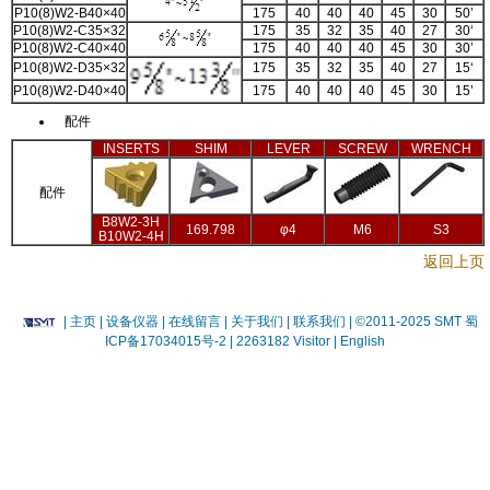
P10(8)W2-B40×40
175
40
40
40
45
30
50’
P10(8)W2-C35×32
175
35
32
35
40
27
30‘
P10(8)W2-C40×40
175
40
40
40
45
30
30’
P10(8)W2-D35×32
175
35
32
35
40
27
15‘
P10(8)W2-D40×40
175
40
40
40
45
30
15’
配件
INSERTS
SHIM
LEVER
SCREW
WRENCH
配件
B8W2-3H
169.798
φ4
M6
S3
B10W2-4H
返回上页
|
主页
| 设备仪器
| 在线留言
| 关于我们 |
联系我们 |
©2011-2025 SMT
蜀
ICP备17034015号-2
| 2263182 Visitor |
English