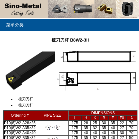
菜单分类
梳刀刀杆 B8W2-3H
梳刀刀杆
梳刀刀杆
DIMENSIONS
Ordering #
PIPE SIZE
L
H
K
B
F
F0
λ
P10(8)W2-A28×25
175
28
25
30
35
22
70’
P10(8)W2-A35×32
175
35
32
35
40
27
70‘
P10(8)W2-A40×40
175
40
40
40
45
30
70’
P10(8)W2-B35×32
175
35
32
35
40
27
50‘