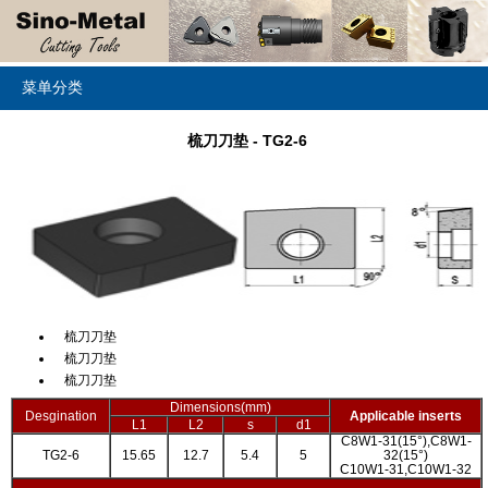
菜单分类
梳刀刀垫 - TG2-6
梳刀刀垫
梳刀刀垫
梳刀刀垫
Dimensions(mm)
Desgination
Applicable inserts
L1
L2
s
d1
C8W1-31(15°),C8W1-
TG2-6
15.65
12.7
5.4
5
32(15°)
C10W1-31,C10W1-32