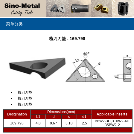
菜单分类
梳刀刀垫 - 169.798
梳刀刀垫
梳刀刀垫
梳刀刀垫
Dimensions(mm)
Desgination
Applicable inserts
L1
d
s
d1
B8W2-3H,B10W2-4H
169.798
4.8
9.67
3.18
2.5
B5BW2-2