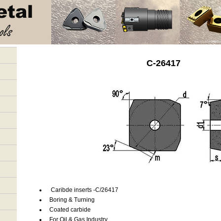
C-26417
Caribde inserts -C/26417
Boring & Turning
Coated carbide
For Oil & Gas Industry