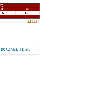
M)
d1
m
5
1.73
返回上页
2259710 Visitor |
English