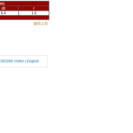
mm)
d1
r
6.4
1.6
返回上页
2263260 Visitor |
English