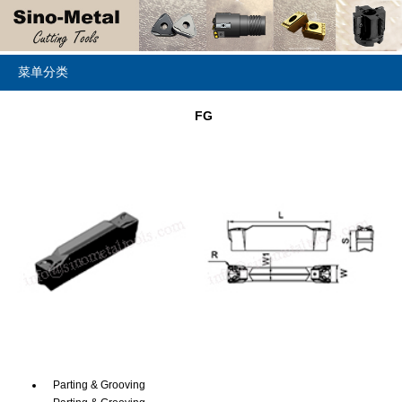
菜单分类
FG
Parting & Grooving