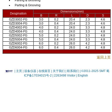
Parting & Grooving
Parting & Grooving
Dimensions(mm)
Desgination
B
R
L
D
S
GZD3002-FG
3.0
0.2
20.4
2.3
4.6
GZD3004-FG
3.0
0.4
20.4
2.3
4.6
GZD4002-FG
4.0
0.2
24.0
3.3
4.8
GZD4004-FG
4.0
0.4
24.0
3.3
4.8
GZD5002-FG
5.0
0.2
24.0
3.3
4.8
GZD5004-FG
5.0
0.4
24.0
3.3
4.8
GZD6002-FG
6.0
0.2
26.0
4.2
4.8
GZD6004-FG
6.0
0.4
26.0
4.2
4.8
返回上页
|
主页
| 设备仪器
| 在线留言
| 关于我们 |
联系我们 |
©2011-2025 SMT
蜀
ICP备17034015号-2
| 2263498 Visitor |
English