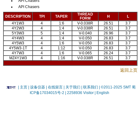
API Chasers
API Chasers
THREAD
DESCRIPTION
TPI
TAPER
H
L
FORM
4Y1W3
4
1:6
V-0.038R
26.51
3.7
4Y2W3
4
1:4
V-0.038R
26.51
3.7
5Y3W3
5
1:4
V-0.040
26.96
3.7
4Y4W3
4
1:4
V-0.050
26.83
3.7
4Y5W3
4
1:6
V-0.050
26.83
3.7
4Y5W3-1T
4
1:12
V-0.050
26.83
3.7
4Y7W3
4
1:6
V-0.065
26.24
3.7
MZ4Y1W3
4
1:16
V-0.038R
26.51
3.7
返回上页
|
主页
| 设备仪器
| 在线留言
| 关于我们 |
联系我们 |
©2011-2025 SMT
蜀
ICP备17034015号-2
| 2258936 Visitor |
English