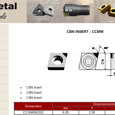
CBN INSERT - CCMW
CBN Insert
CBN Insert
CBN Insert
Dimensions(m
Designation
ΦA
T
CCGW060202
6.35
2.38