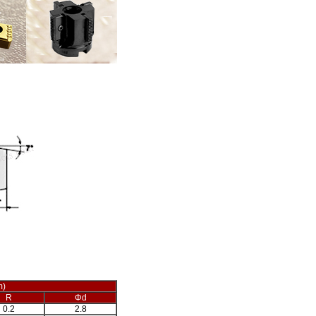
m)
R
Φd
0.2
2.8