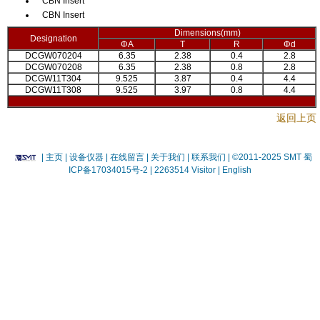
CBN Insert
CBN Insert
Dimensions(mm)
Designation
ΦA
T
R
Φd
DCGW070204
6.35
2.38
0.4
2.8
DCGW070208
6.35
2.38
0.8
2.8
DCGW11T304
9.525
3.87
0.4
4.4
DCGW11T308
9.525
3.97
0.8
4.4
返回上页
|
主页
| 设备仪器
| 在线留言
| 关于我们 |
联系我们 |
©2011-2025 SMT
蜀
ICP备17034015号-2
| 2263514 Visitor |
English