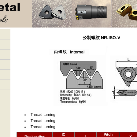
公制螺纹 NR-ISO-V
Thread-turning
Thread-turning
Thread-turning
IC
Pitch
Designation
L
X