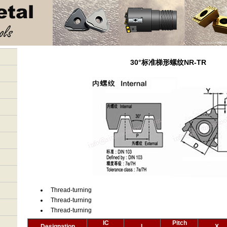
30°标准梯形螺纹NR-TR
Thread-turning
Thread-turning
Thread-turning
IC
Pitch
Designation
L
X