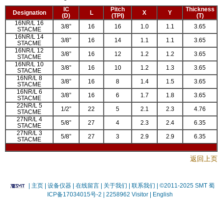
IC
Pitch
Thickness
Designation
L
X
Y
(D)
(TPI)
(T)
16NR/L 16
3/8”
16
16
1.0
1.1
3.65
STACME
16NR/L 14
3/8”
16
14
1.1
1.1
3.65
STACME
16NR/L 12
3/8”
16
12
1.2
1.2
3.65
STACME
16NR/L 10
3/8”
16
10
1.2
1.3
3.65
STACME
16NR/L 8
3/8”
16
8
1.4
1.5
3.65
STACME
16NR/L 6
3/8”
16
6
1.7
1.8
3.65
STACME
22NR/L 5
1/2”
22
5
2.1
2.3
4.76
STACME
27NR/L 4
5/8”
27
4
2.3
2.4
6.35
STACME
27NR/L 3
5/8”
27
3
2.9
2.9
6.35
STACME
返回上页
|
主页
| 设备仪器
| 在线留言
| 关于我们 |
联系我们 |
©2011-2025 SMT
蜀
ICP备17034015号-2
| 2258962 Visitor |
English