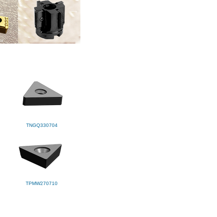
TNGQ330704
TPMW270710