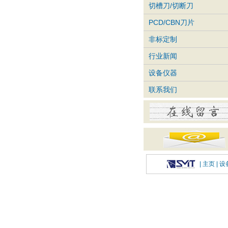
切槽刀/切断刀
PCD/CBN刀片
非标定制
行业新闻
设备仪器
联系我们
|
主页
| 